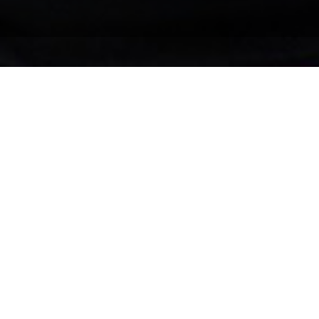
Accueil
>
Réalisations
>
Articles et vêtements pro
Club Rallye Baie-d