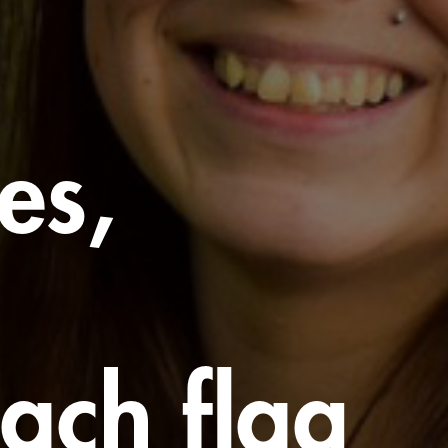
es,
ach flag