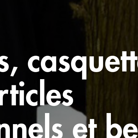
, casquett
ticles
nels et be