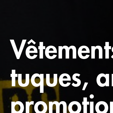
Vêtements
tuques, ar
promotion