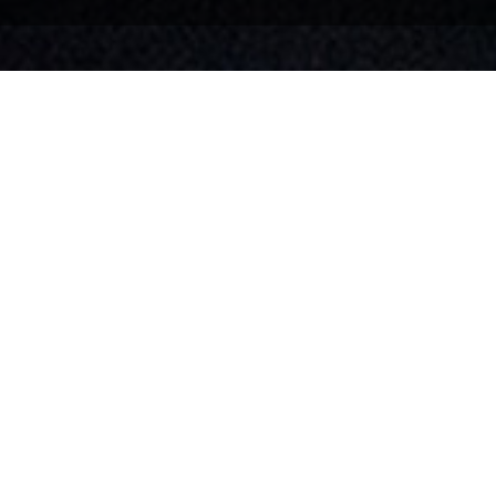
Accueil
>
Réalisations
>
Articles et vêtements pro
Village en chanson 