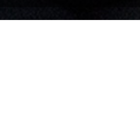
motionnels
de Petite-Vallée