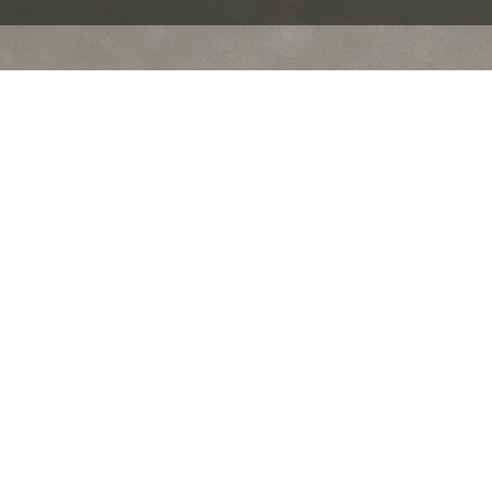
Accueil
>
Réalisations
>
Enseignes
Club de golf Le Ga