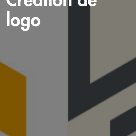
Création de
logo